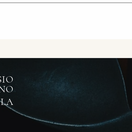
SIO
ŪNO
LA