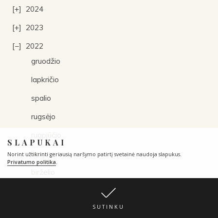
2024
2023
2022
gruodžio
lapkričio
spalio
rugsėjo
rugpjūčio
SLAPUKAI
liepos
Norint užtikrinti geriausią naršymo patirtį svetainė naudoja slapukus.
Privatumo politika
.
birželio
gegužės
SUTINKU
balandžio