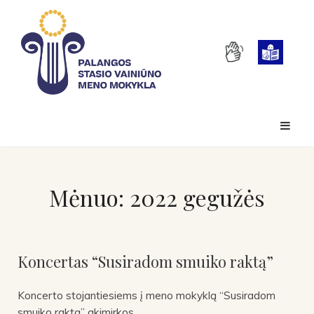
Mėnuo:
2022 gegužės
Koncertas “Susiradom smuiko raktą”
Koncerto stojantiesiems į meno mokyklą “Susiradom
smuiko raktą” akimirkos.