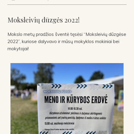
Moksleivių dūzgės 2022!
Mokslo metų pradžios šventė tęsėsi “Moksleivių dūzgėse
2022”, kuriose dalyvavo ir mūsų mokyklos mokiniai bei
mokytojai!