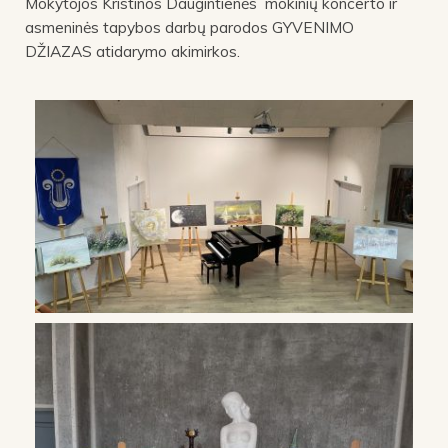
Mokytojos Kristinos Daugintienės mokinių koncerto ir
asmeninės tapybos darbų parodos GYVENIMO
DŽIAZAS atidarymo akimirkos.