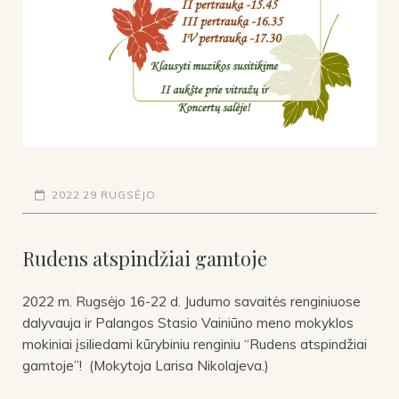
2022 29 RUGSĖJO
Rudens atspindžiai gamtoje
2022 m. Rugsėjo 16-22 d. Judumo savaitės renginiuose
dalyvauja ir Palangos Stasio Vainiūno meno mokyklos
mokiniai įsiliedami kūrybiniu renginiu “Rudens atspindžiai
gamtoje”! (Mokytoja Larisa Nikolajeva.)