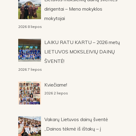
dirigentai – Meno mokyklos
mokytojai
2026 8 liepos
LAIKU RATU KARTU – 2026 metų
LIETUVOS MOKSLEIVIŲ DAINŲ
ŠVENTĖ!
2026 7 liepos
Kviečiame!
2026 2 liepos
Vakarų Lietuvos dainų šventė
„Dainos tėkmė iš ištakų – į