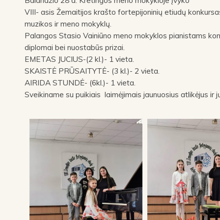
Balandžio 28 d. Kretingos meno mokykloje įvyko
VIII- asis Žemaitijos krašto fortepijoninių etiudų konkursa
muzikos ir meno mokyklų.
Palangos Stasio Vainiūno meno mokyklos pianistams konk
diplomai bei nuostabūs prizai.
EMETAS JUCIUS-(2 kl.)- 1 vieta.
SKAISTĖ PRŪSAITYTĖ- (3 kl.)- 2 vieta.
AIRIDA STUNDĖ- (6kl.)- 1 vieta.
Sveikiname su puikiais laimėjimais jaunuosius atlikėjus ir