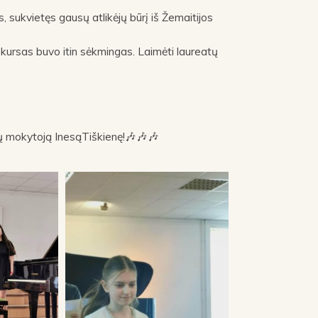
s, sukvietęs gausų atlikėjų būrį iš Žemaitijos
ursas buvo itin sėkmingas. Laimėti laureatų
 jų mokytoją InesąTiškienę!🎶🎶🎶