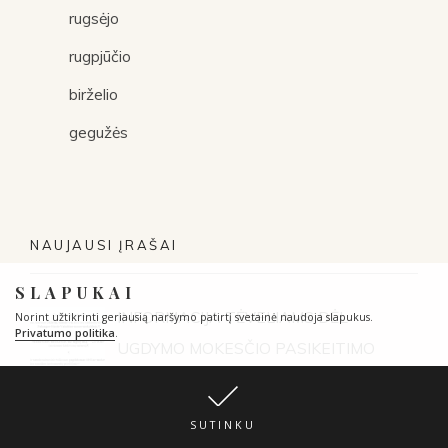
rugsėjo
rugpjūčio
birželio
gegužės
NAUJAUSI ĮRAŠAI
SLAPUKAI
INFORMACIJA TĖVELIAMS DĖL
Norint užtikrinti geriausią naršymo patirtį svetainė naudoja slapukus.
Privatumo politika
.
UGDYMO MOKESČIO PASIKEITIMO
2025 19 gruodžio
SUTINKU
Lietuvos moksleivių dainų šventės