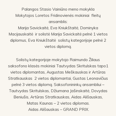
Palangos Stasio Vainiūno meno mokykla
Mokytojos Loretos Fridinovienės mokiniai fleitų
ansamblis:
Marija Savickaitė, Eva Kniukštaitė, Dominyka
Macijauskaitė ir solistė Marija Savickaitė pelnė 1 vietos
diplomus, Eva Kniukštaitė solistų kategorijoje pelnė 2
vietos diplomą.
Solistų kategorijoje mokytojo Raimundo Žiliaus
saksofono klasės mokiniai Tautvydas Skritulskas tapo1
vietos diplomantas, Augustas Meškauskas ir Artūras
Stratkauskas 2 vietos diplomantai, Gustas Leonavičius
pelnė 3 vietos diplomą. Saksofonininkų ansambliui –
Tautvydas Skritulskas, Džiumana Jašinskaitė, Dovydas
Beniušis, Artūras Stratkauskas, Aidas Ališauskas,
Matas Kaunas – 2 vietos diplomas.
Aidas Ališauskas – GRAND PRIX.