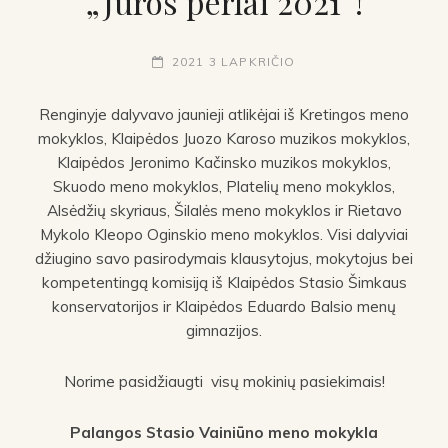
„Jūros perlai 2021“!
2021 3 LAPKRIČIO
Renginyje dalyvavo jaunieji atlikėjai iš Kretingos meno
mokyklos, Klaipėdos Juozo Karoso muzikos mokyklos,
Klaipėdos Jeronimo Kačinsko muzikos mokyklos,
Skuodo meno mokyklos, Platelių meno mokyklos,
Alsėdžių skyriaus, Šilalės meno mokyklos ir Rietavo
Mykolo Kleopo Oginskio meno mokyklos. Visi dalyviai
džiugino savo pasirodymais klausytojus, mokytojus bei
kompetentingą komisiją iš Klaipėdos Stasio Šimkaus
konservatorijos ir Klaipėdos Eduardo Balsio menų
gimnazijos.
Norime pasidžiaugti visų mokinių pasiekimais!
Palangos Stasio Vainiūno meno mokykla