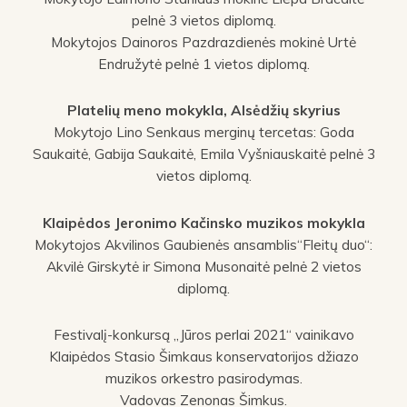
pelnė 3 vietos diplomą.
Mokytojos Dainoros Pazdrazdienės mokinė Urtė
Endružytė pelnė 1 vietos diplomą.
Platelių meno mokykla, Alsėdžių skyrius
Mokytojo Lino Senkaus merginų tercetas: Goda
Saukaitė, Gabija Saukaitė, Emila Vyšniauskaitė pelnė 3
vietos diplomą.
Klaipėdos Jeronimo Kačinsko muzikos mokykla
Mokytojos Akvilinos Gaubienės ansamblis“Fleitų duo“:
Akvilė Girskytė ir Simona Musonaitė pelnė 2 vietos
diplomą.
Festivalį-konkursą „Jūros perlai 2021“ vainikavo
Klaipėdos Stasio Šimkaus konservatorijos džiazo
muzikos orkestro pasirodymas.
Vadovas Zenonas Šimkus.