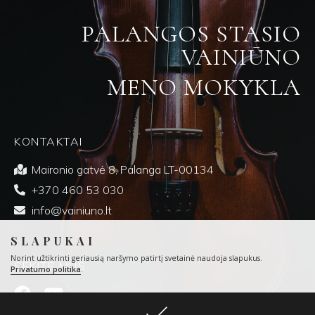
PALANGOS STASIO
VAINIŪNO
MENO MOKYKLA
KONTAKTAI
Maironio gatvė 8, Palanga LT-00134
+370 460 53 030
info@vainiuno.lt
SLAPUKAI
Norint užtikrinti geriausią naršymo patirtį svetainė naudoja slapukus.
SEKITE MUS
Privatumo politika
.