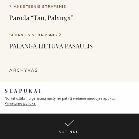
ANKSTESNIS STRAPSNIS
Paroda “Tau, Palanga”
SEKANTIS STRAIPSNIS
PALANGA LIETUVA PASAULIS
ARCHYVAS
SLAPUKAI
2026
Norint užtikrinti geriausią naršymo patirtį svetainė naudoja slapukus.
Privatumo politika
.
2025
2024
2023
SUTINKU
gruodžio