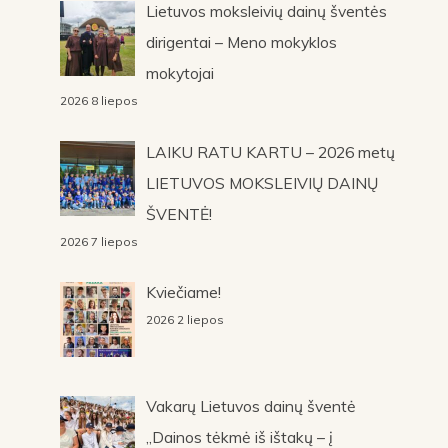
Lietuvos moksleivių dainų šventės
dirigentai – Meno mokyklos
mokytojai
2026 8 liepos
LAIKU RATU KARTU – 2026 metų
LIETUVOS MOKSLEIVIŲ DAINŲ
ŠVENTĖ!
2026 7 liepos
Kviečiame!
2026 2 liepos
Vakarų Lietuvos dainų šventė
„Dainos tėkmė iš ištakų – į