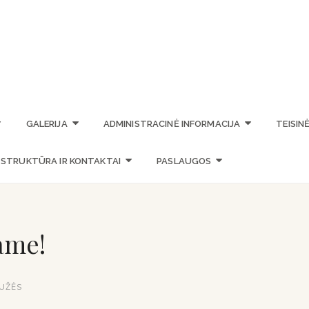
STASIO VAINIŪNO MENO M
GALERIJA
ADMINISTRACINĖ INFORMACIJA
TEISIN
STRUKTŪRA IR KONTAKTAI
PASLAUGOS
ame!
GUŽĖS