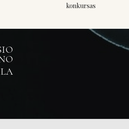
konkursas
SIO
ŪNO
LA