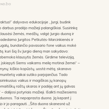
ANDŽIO
 raktus!” dalyvavo edukacijoje „Jurgi, budink
 darbus pradėjo mažieji palangiškiai. Susirinkę
klausėsi žemės, medžių, valgė Jurgio duoną ir
padedama Jurgitos Petkutės-Marcinkienės ir
 augalų, bundančio pavasario fone vaikus mokė
tę, kuri šią šv.Jurgio dieną man sakydavo:
bemoka klausytis žemės. Girdime televiziją,
 įskiepyti šiems vaikams meilę motinai žemei“ –
umynų: kiškio kopūstų, uostė mėtą, skanavo
imunitetą vaikai sutiko parjojančius Tado
usirinkusius vaikus ir magiškas jų kanopų
aitiškų raštų skaras ir padėję ant jų galvas
 dalijosi potyriais mažieji. Išalkti mažiesiems
duonos. Tai nepaprasta duona. Ją kepant į
jo ir jo paragauti. „Šita duona skanesnė už