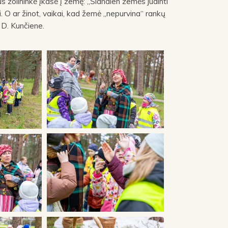
us žolininkė įkasė į žemę: „Šiandien žemės judinti
i. O ar žinot, vaikai, kad žemė „nepurvina“ rankų
i D. Kunčiene.