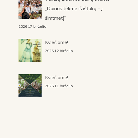
„Dainos tėkmė iš ištakų – į
šimtmetį“
2026 17 birželio
Kviečiame!
2026 12 birželio
Kviečiame!
2026 11 birželio