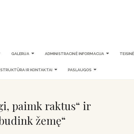
STASIO VAINIŪNO MENO M
GALERIJA
ADMINISTRACINĖ INFORMACIJA
TEISIN
STRUKTŪRA IR KONTAKTAI
PASLAUGOS
gi, paimk raktus“ ir
, budink žemę“