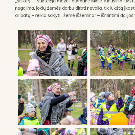
„snikerį“ – šūktelėjo mažoji gurmanė Miglė. Kiaušinio lukšt
negalima, jokių žemės darbu dirbti nevalia, tik lukštą įkast
ar batų – reikia sakyti „žemė išžemina“ – išmintimi dalijos