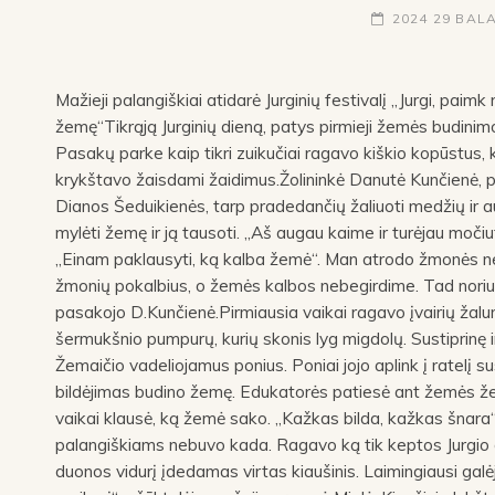
2024 29 BAL
Mažieji palangiškiai atidarė Jurginių festivalį „Jurgi, paimk
žemę“Tikrąją Jurginių dieną, patys pirmieji žemės budinimo
Pasakų parke kaip tikri zuikučiai ragavo kiškio kopūstus, 
krykštavo žaisdami žaidimus.Žolininkė Danutė Kunčienė, 
Dianos Šeduikienės, tarp pradedančių žaliuoti medžių ir
mylėti žemę ir ją tausoti. „Aš augau kaime ir turėjau močiu
„Einam paklausyti, ką kalba žemė“. Man atrodo žmonės ne
žmonių pokalbius, o žemės kalbos nebegirdime. Tad noriu
pasakojo D.Kunčienė.Pirmiausia vaikai ragavo įvairių žal
šermukšnio pumpurų, kurių skonis lyg migdolų. Sustiprinę 
Žemaičio vadeliojamus ponius. Poniai jojo aplink į ratelį s
bildėjimas budino žemę. Edukatorės patiesė ant žemės žem
vaikai klausė, ką žemė sako. „Kažkas bilda, kažkas šnara“ –
palangiškiams nebuvo kada. Ragavo ką tik keptos Jurgio 
duonos vidurį įdedamas virtas kiaušinis. Laimingiausi galė