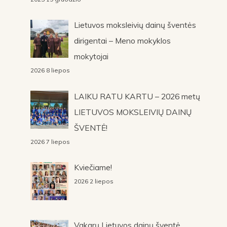
Lietuvos moksleivių dainų šventės
dirigentai – Meno mokyklos
mokytojai
2026 8 liepos
LAIKU RATU KARTU – 2026 metų
LIETUVOS MOKSLEIVIŲ DAINŲ
ŠVENTĖ!
2026 7 liepos
Kviečiame!
2026 2 liepos
Vakarų Lietuvos dainų šventė