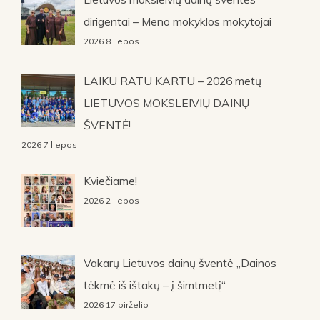
dirigentai – Meno mokyklos mokytojai
2026 8 liepos
LAIKU RATU KARTU – 2026 metų
LIETUVOS MOKSLEIVIŲ DAINŲ
ŠVENTĖ!
2026 7 liepos
Kviečiame!
2026 2 liepos
Vakarų Lietuvos dainų šventė „Dainos
tėkmė iš ištakų – į šimtmetį“
2026 17 birželio