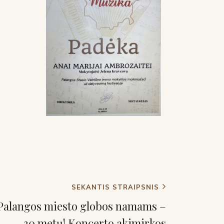
SEKANTIS STRAIPSNIS
Palangos miesto globos namams –
30 metų! Koncerto akimirkos