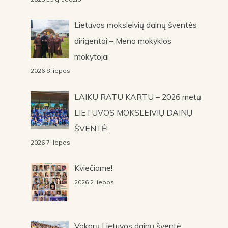
Lietuvos moksleivių dainų šventės
dirigentai – Meno mokyklos
mokytojai
2026 8 liepos
LAIKU RATU KARTU – 2026 metų
LIETUVOS MOKSLEIVIŲ DAINŲ
ŠVENTĖ!
2026 7 liepos
Kviečiame!
2026 2 liepos
Vakarų Lietuvos dainų šventė