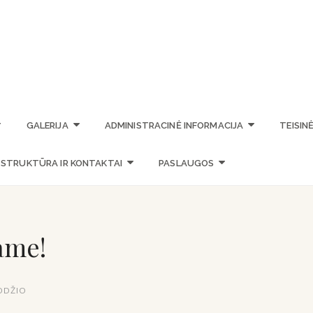
STASIO VAINIŪNO MENO M
GALERIJA
ADMINISTRACINĖ INFORMACIJA
TEISIN
STRUKTŪRA IR KONTAKTAI
PASLAUGOS
ame!
ODŽIO