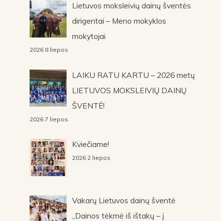
Lietuvos moksleivių dainų šventės
dirigentai – Meno mokyklos
mokytojai
2026 8 liepos
LAIKU RATU KARTU – 2026 metų
LIETUVOS MOKSLEIVIŲ DAINŲ
ŠVENTĖ!
2026 7 liepos
Kviečiame!
2026 2 liepos
Vakarų Lietuvos dainų šventė
„Dainos tėkmė iš ištakų – į