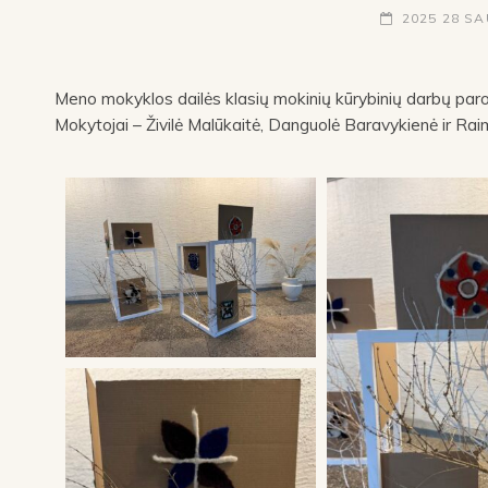
2025 28 S
Meno mokyklos dailės klasių mokinių kūrybinių darbų paroda
Mokytojai – Živilė Malūkaitė, Danguolė Baravykienė ir R