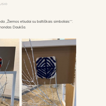
AUSIO
 ,,Žiemos etiudai su baltiškais simboliais““.
aimondas Daukša.