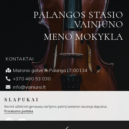
PALANGOS STASIO
VAINIŪNO
MENO MOKYKLA
KONTAKTAI
Maironio gatvė 8, Palanga LT-00134
+370 460 53 030
info@vainiuno.lt
SLAPUKAI
Norint užtikrinti geriausią naršymo patirtį svetainė naudoja slapukus.
SEKITE MUS
Privatumo politika
.