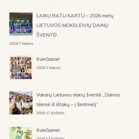
LAIKU RATU KARTU – 2026 metų
LIETUVOS MOKSLEIVIŲ DAINŲ
ŠVENTĖ!
2026 7 liepos
Kviečiame!
2026 2 liepos
Vakarų Lietuvos dainų šventė „Dainos
tėkmė iš ištakų – į šimtmetį“
2026 17 birželio
Kviečiame!
2026 12 birželio