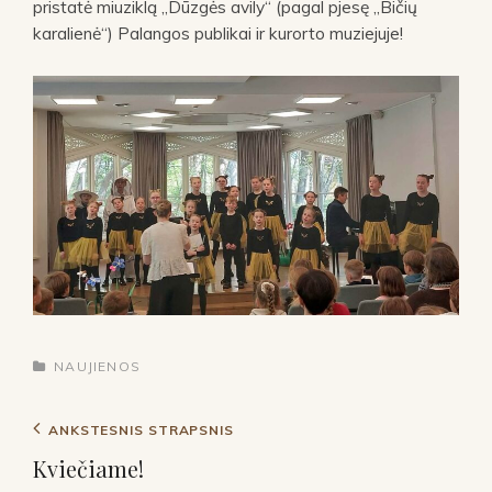
pristatė miuziklą „Dūzgės avily“ (pagal pjesę „Bičių
karalienė“) Palangos publikai ir kurorto muziejuje!
NAUJIENOS
ANKSTESNIS STRAPSNIS
Kviečiame!