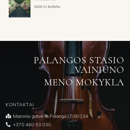
2026 11 birželio
PALANGOS STASIO
VAINIŪNO
MENO MOKYKLA
KONTAKTAI
Maironio gatvė 8, Palanga LT-00134
+370 460 53 030