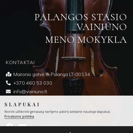
PALANGOS STASIO
VAINIŪNO
MENO MOKYKLA
KONTAKTAI
Maironio gatvė 8, Palanga LT-00134
+370 460 53 030
info@vainiuno.lt
SLAPUKAI
Norint užtikrinti geriausią naršymo patirtį svetainė naudoja slapukus.
SEKITE MUS
Privatumo politika
.