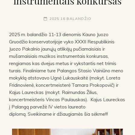
instrumentais konkursas
2025 16 BALANDŽIO
2025 m. balandžio 11-13 dienomis Kauno Juozo
Gruodžio konservatorijoje vyko XXXII Respublikinis
Juozo Pakalnio jaunųjų atlikėjų pučiamaisiais ir
mušamaisiais muzikos instrumentais konkursas,
rengiamas kas dvejus metus ir vykstantis net trimis
turais. Finaliniame ture Palangos Stasio Vainiūno meno
mokyklą atstovavo Ugnė Lukauskaitė (mokyt. Loreta
Fridinovienė, koncertmeisterė Tamara Prokopovič) ir
Kajus Laureckas (mokyt. Raimundas Žilius,
koncertmeisteris Vincas Paulauskas). Kajus Laureckas
į Palangą parvežė IV vietos laureato
diplomą. Sveikiname ir džiaugiamės šia sėkme!!!