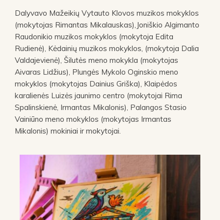
Dalyvavo Mažeikių Vytauto Klovos muzikos mokyklos
(mokytojas Rimantas Mikalauskas),Joniškio Algimanto
Raudonikio muzikos mokyklos (mokytoja Edita
Rudienė), Kėdainių muzikos mokyklos, (mokytoja Dalia
Valdajevienė), Šilutės meno mokykla (mokytojas
Aivaras Lidžius), Plungės Mykolo Oginskio meno
mokyklos (mokytojas Dainius Griška), Klaipėdos
karalienės Luizės jaunimo centro (mokytojai Rima
Spalinskienė, Irmantas Mikalonis), Palangos Stasio
Vainiūno meno mokyklos (mokytojas Irmantas
Mikalonis) mokiniai ir mokytojai.