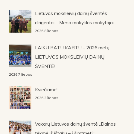
Lietuvos moksleivių dainų šventės
dirigentai – Meno mokyklos mokytojai
2026 8 liepos
LAIKU RATU KARTU – 2026 metų
LIETUVOS MOKSLEIVIŲ DAINŲ
ŠVENTĖ!
2026 7 liepos
Kviečiame!
2026 2 liepos
Vakarų Lietuvos dainų šventė „Dainos
tėkmė iš ištakų – į šimtmetį“